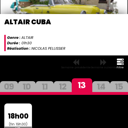
ALTAIR CUBA
Genre :
ALTAIR
Durée :
01h30
Réalisation :
NICOLAS PELLISSIER
Semaine précédente
Semaine suivante
Filtre
13
09
10
11
12
14
15
Dim
Mer
Jeu
Ven
Sam
Lun
Mar
Dé.
Dé.
Dé.
Dé.
Dé.
Dé.
Dé.
18h00
(fin 19h30)