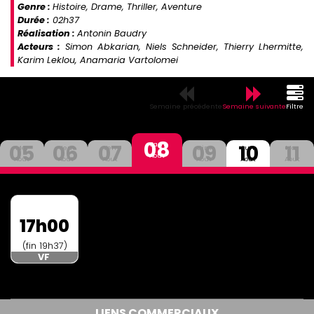
Genre :
Histoire, Drame, Thriller, Aventure
Durée :
02h37
Réalisation :
Antonin Baudry
Acteurs :
Simon Abkarian, Niels Schneider, Thierry Lhermitte,
Karim Leklou, Anamaria Vartolomei
Semaine précédente
Semaine suivante
Filtre
08
05
06
07
09
10
11
Sam
Mer
Jeu
Ven
Dim
Lun
Mar
Aout
Aout
Aout
Aout
Aout
Aout
Aout
17h00
(fin 19h37)
VF
LIENS COMMERCIAUX