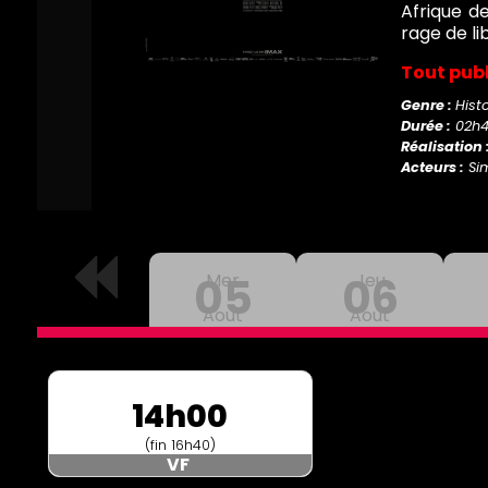
Afrique de
rage de li
Tout pub
Genre :
Histo
Durée :
02h
Réalisation 
Acteurs :
Sim
05
Mer
06
Jeu
Aout
Aout
14h00
(fin 16h40)
VF