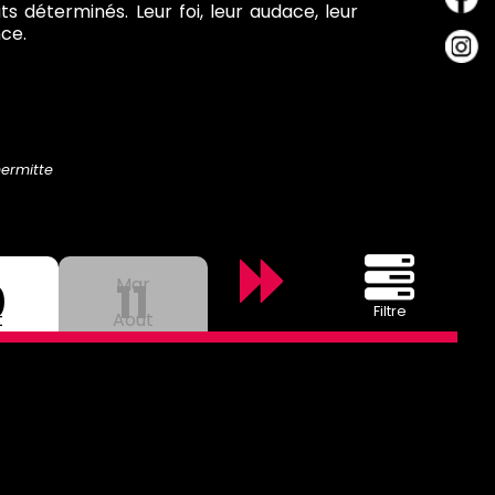
ts déterminés. Leur foi, leur audace, leur
nce.
hermitte
0
Mar
11
Filtre
t
Aout