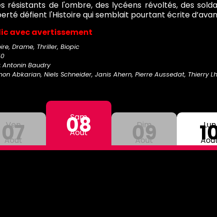
s résistants de l'ombre, des lycéens révoltés, des solda
berté défient l'Histoire qui semblait pourtant écrite d’ava
lic avec avertissement
ire, Drame, Thriller, Biopic
40
:
Antonin Baudry
on Abkarian, Niels Schneider, Janis Ahern, Pierre Aussedat, Thierry L
08
Sam
07
Ven
09
Dim
1
Lun
Aout
Aout
Aout
Aou