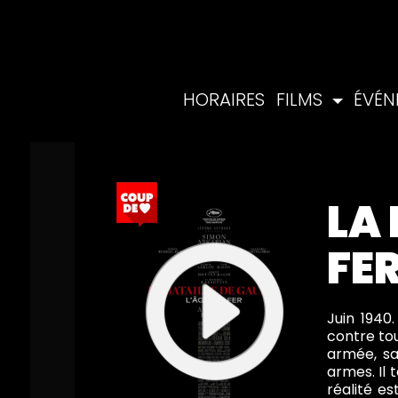
HORAIRES
FILMS
ÉVÉ
LA 
FE
Juin 1940
contre tou
armée, sa
armes. Il 
réalité es