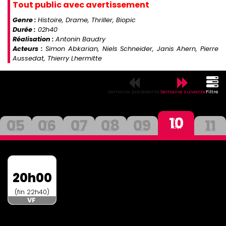
Tout public avec avertissement
Genre :
Histoire, Drame, Thriller, Biopic
Durée :
02h40
Réalisation :
Antonin Baudry
Acteurs :
Simon Abkarian, Niels Schneider, Janis Ahern, Pierre
Aussedat, Thierry Lhermitte
Semaine précédente
Semaine suivante
Filtre
10
05
06
07
08
09
11
Lun
Mer
Jeu
Ven
Sam
Dim
Mar
Aout
Aout
Aout
Aout
Aout
Aout
Aout
20h00
(fin 22h40)
VF