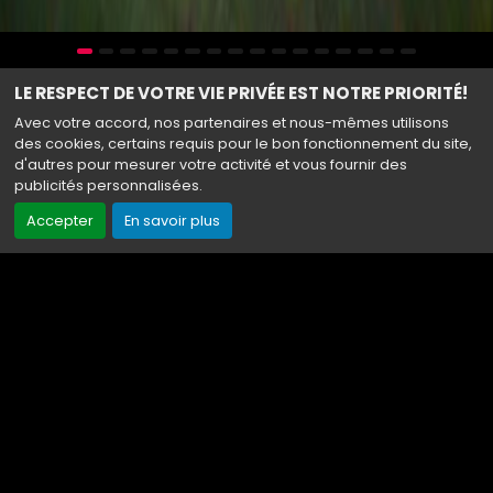
LE RESPECT DE VOTRE VIE PRIVÉE EST NOTRE PRIORITÉ!
Avec votre accord, nos partenaires et nous-mêmes utilisons
TOUS LES FILMS
des cookies, certains requis pour le bon fonctionnement du site,
d'autres pour mesurer votre activité et vous fournir des
publicités personnalisées.
VOTRE CINÉMA LES LUMIÈRES
Accepter
En savoir plus
DE LA VILLE